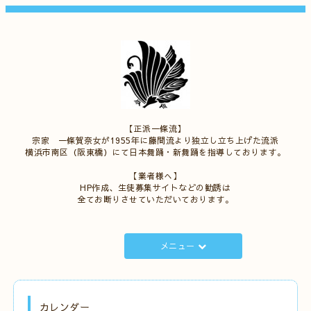
【正派一條流】
宗家 一條賀奈女が1955年に藤間流より独立し立ち上げた流派
横浜市南区（阪東橋）にて日本舞踊・新舞踊を指導しております。
【業者様へ】
HP作成、生徒募集サイトなどの勧誘は
全てお断りさせていただいております。
メニュー
カレンダー