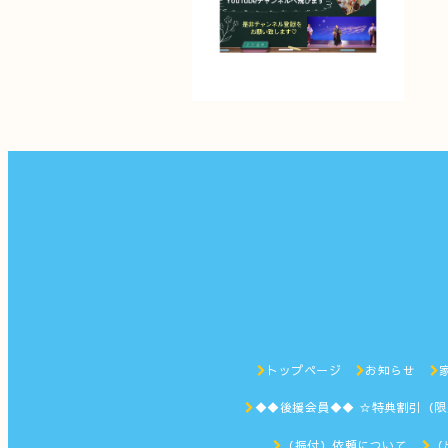
トップページ
お知らせ
◆◆後援会員◆◆ ☆特典割引（
（振付）依頼について
（