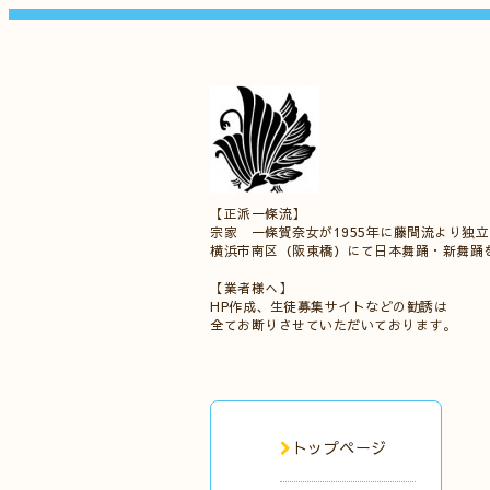
【正派一條流】
宗家 一條賀奈女が1955年に藤間流より独
横浜市南区（阪東橋）にて日本舞踊・新舞踊
【業者様へ】
HP作成、生徒募集サイトなどの勧誘は
全てお断りさせていただいております。
トップページ