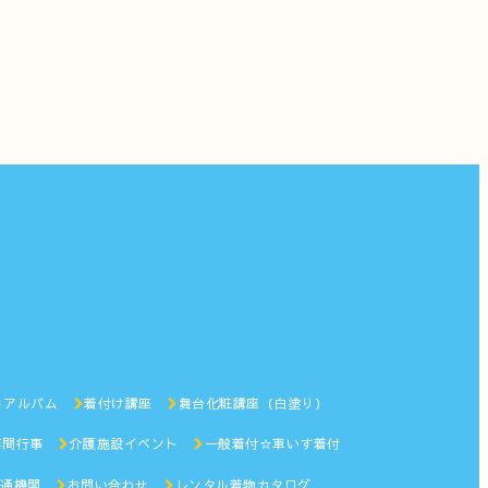
トアルバム
着付け講座
舞台化粧講座（白塗り）
年間行事
介護施設イベント
一般着付☆車いす着付
通機関
お問い合わせ
レンタル着物カタログ