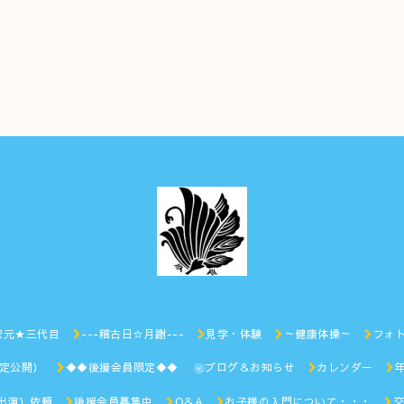
家元★三代目
---稽古日☆月謝---
見学・体験
～健康体操～
フォ
限定公開）
◆◆後援会員限定◆◆ ㊙︎ブログ＆お知らせ
カレンダー
出演）依頼
後援会員募集中
Q＆A
お子様の入門について・・・
交