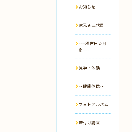
お知らせ
家元★三代目
---稽古日☆月
謝---
見学・体験
～健康体操～
フォトアルバム
着付け講座