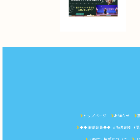
トップページ
お知らせ
◆◆後援会員◆◆ ☆特典割引（
（振付）依頼について
（