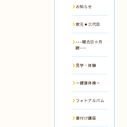
お知らせ
家元★三代目
---稽古日☆月
謝---
見学・体験
～健康体操～
フォトアルバム
着付け講座