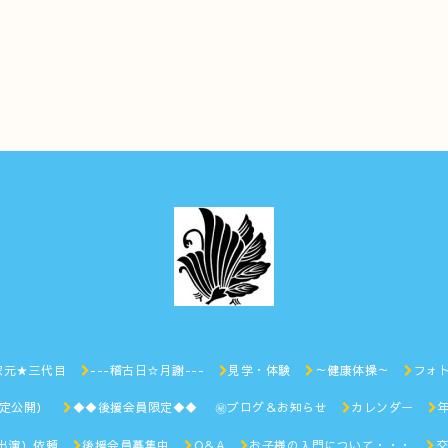
家元★三代目
---稽古日☆月謝---
見学・体験
～健康体操～
フォ
限定公開）
◆◆後援会員限定◆◆ ㊙︎ブログ＆お知らせ
カレンダー
出演）依頼
後援会員募集中
Q＆A
お子様の入門について・・・
交