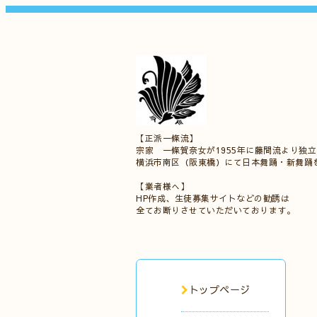
【正派一條流】
宗家 一條賀奈女が1955年に藤間流より独
横浜市南区（阪東橋）にて日本舞踊・新舞踊
【業者様へ】
HP作成、生徒募集サイトなどの勧誘は
全てお断りさせていただいております。
トップページ