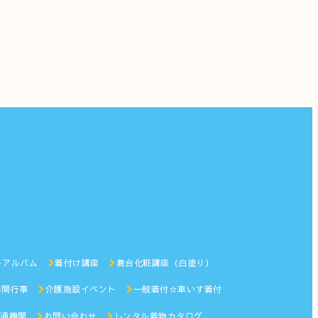
トアルバム
着付け講座
舞台化粧講座（白塗り）
年間行事
介護施設イベント
一般着付☆車いす着付
通機関
お問い合わせ
レンタル着物カタログ