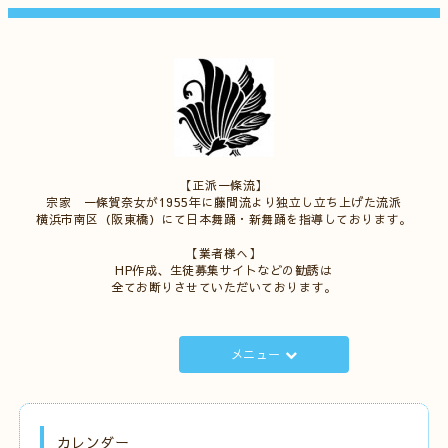
【正派一條流】
宗家 一條賀奈女が1955年に藤間流より独立し立ち上げた流派
横浜市南区（阪東橋）にて日本舞踊・新舞踊を指導しております。
【業者様へ】
HP作成、生徒募集サイトなどの勧誘は
全てお断りさせていただいております。
メニュー
カレンダー