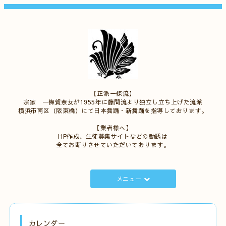
【正派一條流】
宗家 一條賀奈女が1955年に藤間流より独立し立ち上げた流派
横浜市南区（阪東橋）にて日本舞踊・新舞踊を指導しております。
【業者様へ】
HP作成、生徒募集サイトなどの勧誘は
全てお断りさせていただいております。
メニュー
カレンダー