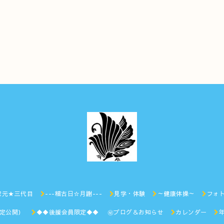
家元★三代目
---稽古日☆月謝---
見学・体験
～健康体操～
フォ
限定公開）
◆◆後援会員限定◆◆ ㊙︎ブログ＆お知らせ
カレンダー