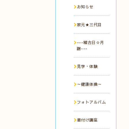
お知らせ
家元★三代目
---稽古日☆月
謝---
見学・体験
～健康体操～
フォトアルバム
着付け講座