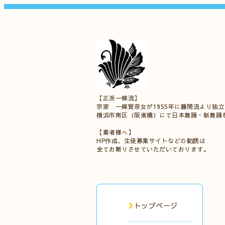
【正派一條流】
宗家 一條賀奈女が1955年に藤間流より独
横浜市南区（阪東橋）にて日本舞踊・新舞踊
【業者様へ】
HP作成、生徒募集サイトなどの勧誘は
全てお断りさせていただいております。
トップページ