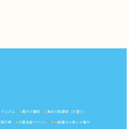
トアルバム
着付け講座
舞台化粧講座（白塗り）
年間行事
介護施設イベント
一般着付☆車いす着付