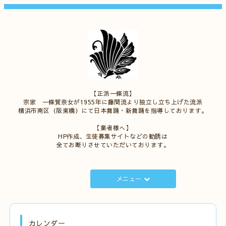
【正派一條流】
宗家 一條賀奈女が1955年に藤間流より独立し立ち上げた流派
横浜市南区（阪東橋）にて日本舞踊・新舞踊を指導しております。
【業者様へ】
HP作成、生徒募集サイトなどの勧誘は
全てお断りさせていただいております。
メニュー
カレンダー