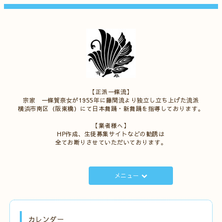
【正派一條流】
宗家 一條賀奈女が1955年に藤間流より独立し立ち上げた流派
横浜市南区（阪東橋）にて日本舞踊・新舞踊を指導しております。
【業者様へ】
HP作成、生徒募集サイトなどの勧誘は
全てお断りさせていただいております。
メニュー
カレンダー