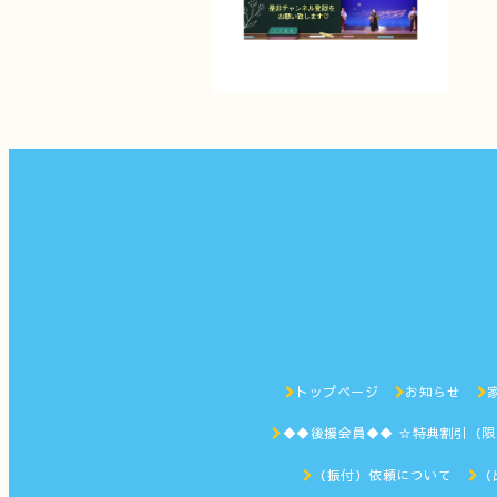
トップページ
お知らせ
◆◆後援会員◆◆ ☆特典割引（
（振付）依頼について
（