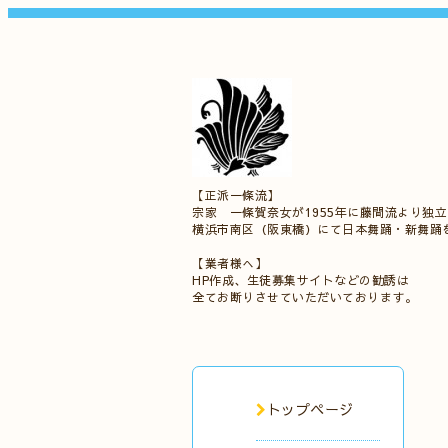
【正派一條流】
宗家 一條賀奈女が1955年に藤間流より独
横浜市南区（阪東橋）にて日本舞踊・新舞踊
【業者様へ】
HP作成、生徒募集サイトなどの勧誘は
全てお断りさせていただいております。
トップページ