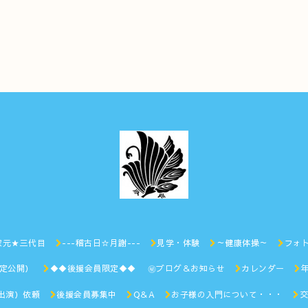
家元★三代目
---稽古日☆月謝---
見学・体験
～健康体操～
フォ
限定公開）
◆◆後援会員限定◆◆ ㊙︎ブログ＆お知らせ
カレンダー
出演）依頼
後援会員募集中
Q＆A
お子様の入門について・・・
交