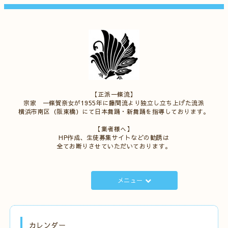
【正派一條流】
宗家 一條賀奈女が1955年に藤間流より独立し立ち上げた流派
横浜市南区（阪東橋）にて日本舞踊・新舞踊を指導しております。
【業者様へ】
HP作成、生徒募集サイトなどの勧誘は
全てお断りさせていただいております。
メニュー
カレンダー