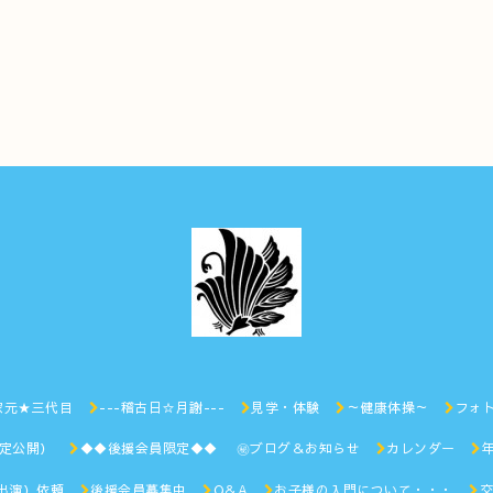
家元★三代目
---稽古日☆月謝---
見学・体験
～健康体操～
フォ
限定公開）
◆◆後援会員限定◆◆ ㊙︎ブログ＆お知らせ
カレンダー
出演）依頼
後援会員募集中
Q＆A
お子様の入門について・・・
交