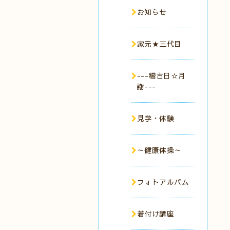
お知らせ
家元★三代目
---稽古日☆月
謝---
見学・体験
～健康体操～
フォトアルバム
着付け講座