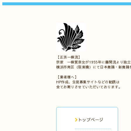
【正派一條流】
宗家 一條賀奈女が1955年に藤間流より独
横浜市南区（阪東橋）にて日本舞踊・新舞踊
【業者様へ】
HP作成、生徒募集サイトなどの勧誘は
全てお断りさせていただいております。
トップページ