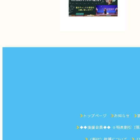
トップページ
お知らせ
◆◆後援会員◆◆ ☆特典割引（
（振付）依頼について
（