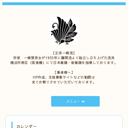
【正派一條流】
宗家 一條賀奈女が1955年に藤間流より独立し立ち上げた流派
横浜市南区（阪東橋）にて日本舞踊・新舞踊を指導しております。
【業者様へ】
HP作成、生徒募集サイトなどの勧誘は
全てお断りさせていただいております。
メニュー
カレンダー