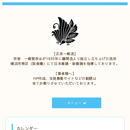
【正派一條流】
宗家 一條賀奈女が1955年に藤間流より独立し立ち上げた流派
横浜市南区（阪東橋）にて日本舞踊・新舞踊を指導しております。
【業者様へ】
HP作成、生徒募集サイトなどの勧誘は
全てお断りさせていただいております。
メニュー
カレンダー