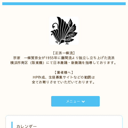
【正派一條流】
宗家 一條賀奈女が1955年に藤間流より独立し立ち上げた流派
横浜市南区（阪東橋）にて日本舞踊・新舞踊を指導しております。
【業者様へ】
HP作成、生徒募集サイトなどの勧誘は
全てお断りさせていただいております。
メニュー
カレンダー