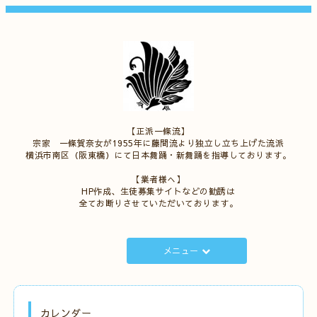
【正派一條流】
宗家 一條賀奈女が1955年に藤間流より独立し立ち上げた流派
横浜市南区（阪東橋）にて日本舞踊・新舞踊を指導しております。
【業者様へ】
HP作成、生徒募集サイトなどの勧誘は
全てお断りさせていただいております。
メニュー
カレンダー