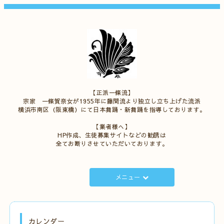
【正派一條流】
宗家 一條賀奈女が1955年に藤間流より独立し立ち上げた流派
横浜市南区（阪東橋）にて日本舞踊・新舞踊を指導しております。
【業者様へ】
HP作成、生徒募集サイトなどの勧誘は
全てお断りさせていただいております。
メニュー
カレンダー