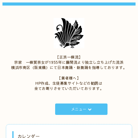
【正派一條流】
宗家 一條賀奈女が1955年に藤間流より独立し立ち上げた流派
横浜市南区（阪東橋）にて日本舞踊・新舞踊を指導しております。
【業者様へ】
HP作成、生徒募集サイトなどの勧誘は
全てお断りさせていただいております。
メニュー
カレンダー