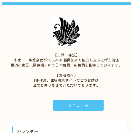
【正派一條流】
宗家 一條賀奈女が1955年に藤間流より独立し立ち上げた流派
横浜市南区（阪東橋）にて日本舞踊・新舞踊を指導しております。
【業者様へ】
HP作成、生徒募集サイトなどの勧誘は
全てお断りさせていただいております。
メニュー
カレンダー