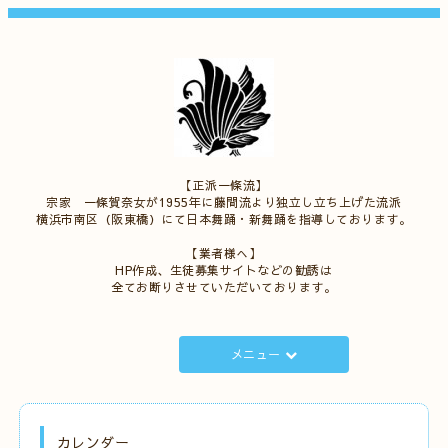
【正派一條流】
宗家 一條賀奈女が1955年に藤間流より独立し立ち上げた流派
横浜市南区（阪東橋）にて日本舞踊・新舞踊を指導しております。
【業者様へ】
HP作成、生徒募集サイトなどの勧誘は
全てお断りさせていただいております。
メニュー
カレンダー