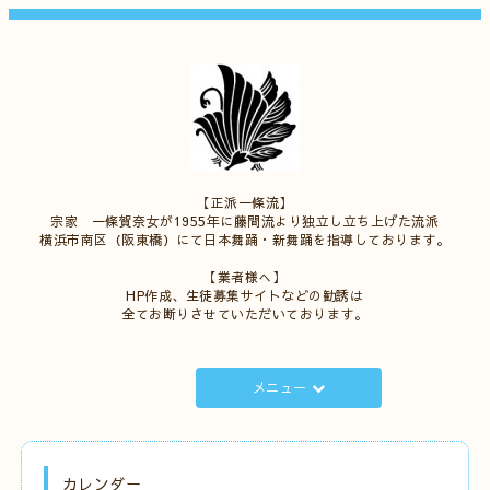
【正派一條流】
宗家 一條賀奈女が1955年に藤間流より独立し立ち上げた流派
横浜市南区（阪東橋）にて日本舞踊・新舞踊を指導しております。
【業者様へ】
HP作成、生徒募集サイトなどの勧誘は
全てお断りさせていただいております。
メニュー
カレンダー