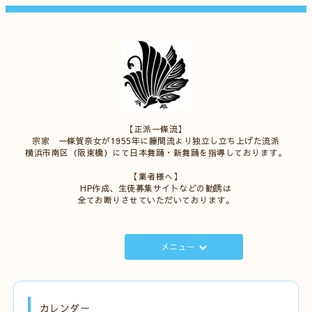
【正派一條流】
宗家 一條賀奈女が1955年に藤間流より独立し立ち上げた流派
横浜市南区（阪東橋）にて日本舞踊・新舞踊を指導しております。
【業者様へ】
HP作成、生徒募集サイトなどの勧誘は
全てお断りさせていただいております。
メニュー
カレンダー