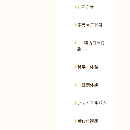
お知らせ
家元★三代目
---稽古日☆月
謝---
見学・体験
～健康体操～
フォトアルバム
着付け講座