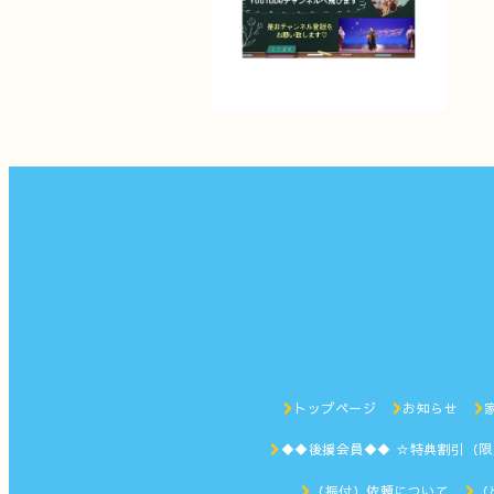
トップページ
お知らせ
◆◆後援会員◆◆ ☆特典割引（
（振付）依頼について
（