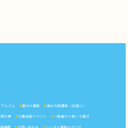
トアルバム
着付け講座
舞台化粧講座（白塗り）
年間行事
介護施設イベント
一般着付☆車いす着付
通機関
お問い合わせ
レンタル着物カタログ