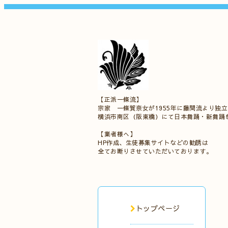
【正派一條流】
宗家 一條賀奈女が1955年に藤間流より独
横浜市南区（阪東橋）にて日本舞踊・新舞踊
【業者様へ】
HP作成、生徒募集サイトなどの勧誘は
全てお断りさせていただいております。
トップページ