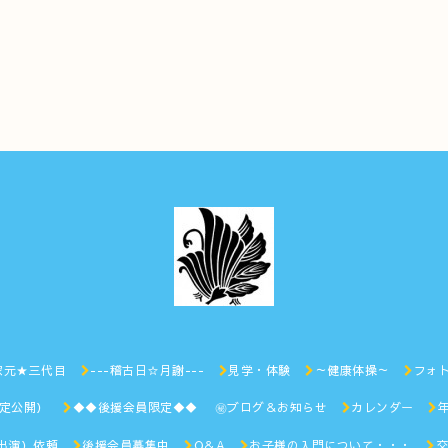
家元★三代目
---稽古日☆月謝---
見学・体験
～健康体操～
フォ
限定公開）
◆◆後援会員限定◆◆ ㊙︎ブログ＆お知らせ
カレンダー
出演）依頼
後援会員募集中
Q＆A
お子様の入門について・・・
交