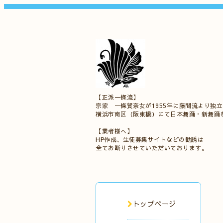
【正派一條流】
宗家 一條賀奈女が1955年に藤間流より独
横浜市南区（阪東橋）にて日本舞踊・新舞踊
【業者様へ】
HP作成、生徒募集サイトなどの勧誘は
全てお断りさせていただいております。
トップページ