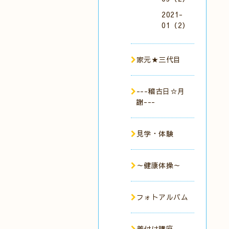
2021-
01（2）
家元★三代目
---稽古日☆月
謝---
見学・体験
～健康体操～
フォトアルバム
着付け講座