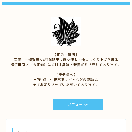
【正派一條流】
宗家 一條賀奈女が1955年に藤間流より独立し立ち上げた流派
横浜市南区（阪東橋）にて日本舞踊・新舞踊を指導しております。
【業者様へ】
HP作成、生徒募集サイトなどの勧誘は
全てお断りさせていただいております。
メニュー