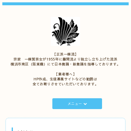
【正派一條流】
宗家 一條賀奈女が1955年に藤間流より独立し立ち上げた流派
横浜市南区（阪東橋）にて日本舞踊・新舞踊を指導しております。
【業者様へ】
HP作成、生徒募集サイトなどの勧誘は
全てお断りさせていただいております。
メニュー